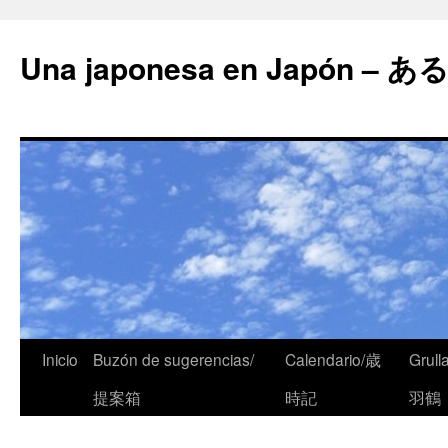
Una japonesa en Japón
Inicio
Buzón de sugerencias/
Calendario/歳
Grull
提案箱
時記
羽鶴