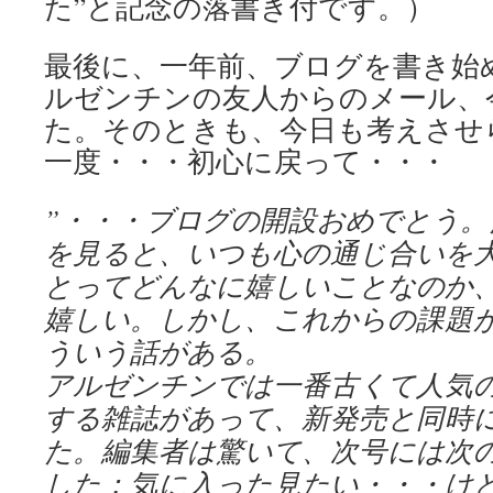
た”と記念の落書き付です。）
最後に、一年前、ブログを書き始
ルゼンチンの友人からのメール、
た。そのときも、今日も考えさせ
一度・・・初心に戻って・・・
”・・・ブログの開設おめでとう
を見ると、いつも心の通じ合いを
とってどんなに嬉しいことなのか
嬉しい。しかし、これからの課題
ういう話がある。
アルゼンチンでは一番古くて人気
する雑誌があって、新発売と同時
た。編集者は驚いて、次号には次
した：気に入った見たい・・・け