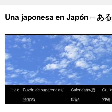
Una japonesa en Japón
Inicio
Buzón de sugerencias/
Calendario/歳
Grull
提案箱
時記
羽鶴