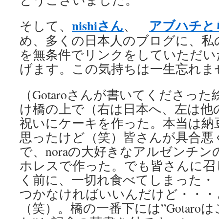
nishiさん
アブハチと
そして、
、
め、多くの日本人のブログに、私
を無条件でリンクをしていただい
げます。この気持ちは一生忘れま
（Gotaroさんが書いてくださった
け橋の上で（右は日本へ、左は他
祝いにケーキを作った。本当は納
思ったけど（笑）皆さんが具合悪
で、noraの大好きなアルゼンチ
ホレスで作った。でも皆さんに召
く前に、一切れ食べてしまった・
つかなければいいんだけど・・・と
（笑）。橋の一番下には”Gotaro