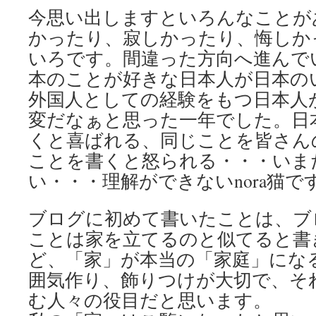
今思い出しますといろんなことが
かったり、寂しかったり、悔しか
いろです。間違った方向へ進んで
本のことが好きな日本人が日本の
外国人としての経験をもつ日本人
変だなぁと思った一年でした。日
くと喜ばれる、同じことを皆さん
ことを書くと怒られる・・・いま
い・・・理解ができないnora猫で
ブログに初めて書いたことは、ブ
ことは家を立てるのと似てると書
ど、「家」が本当の「家庭」にな
囲気作り、飾りつけが大切で、そ
む人々の役目だと思います。