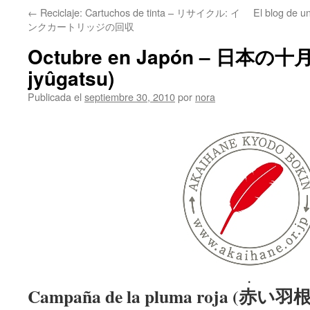
←
Reciclaje: Cartuchos de tinta – リサイクル: イ
El blog de
ンクカートリッジの回収
Octubre en Japón – 日本の十月 
jyûgatsu)
Publicada el
septiembre 30, 2010
por
nora
.
Campaña de la pluma roja (赤い