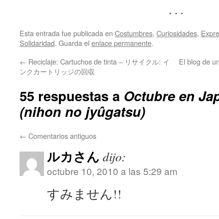
. . .
Esta entrada fue publicada en
Costumbres
,
Curiosidades
,
Expre
Solidaridad
. Guarda el
enlace permanente
.
←
Reciclaje: Cartuchos de tinta – リサイクル: イ
El blog de
ンクカートリッジの回収
55 respuestas a
Octubre en 
(nihon no jyûgatsu)
←
Comentarios antiguos
ルカさん
dijo:
octubre 10, 2010 a las 5:29 am
すみません!!