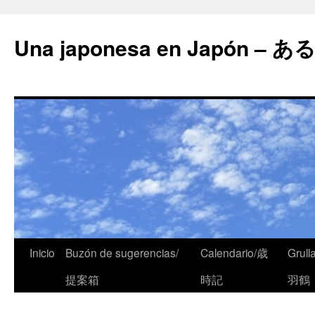
Una japonesa en Japón
Inicio
Buzón de sugerencias/
Calendario/歳
Grull
提案箱
時記
羽鶴