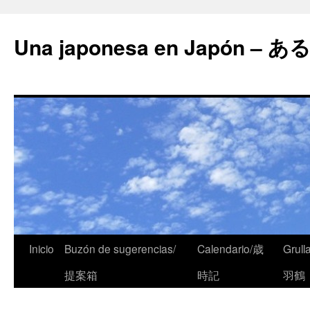
Una japonesa en Japón
Inicio
Buzón de sugerencias/
Calendario/歳
Grull
提案箱
時記
羽鶴