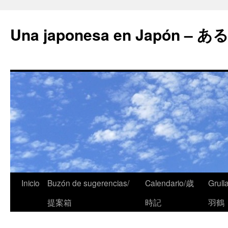
Una japonesa en Japón
Inicio
Buzón de sugerencias/
Calendario/歳
Grull
提案箱
時記
羽鶴