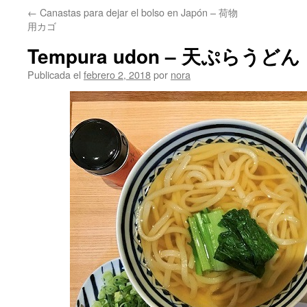
←
Canastas para dejar el bolso en Japón – 荷物
用カゴ
Tempura udon – 天ぷらうどん
Publicada el
febrero 2, 2018
por
nora