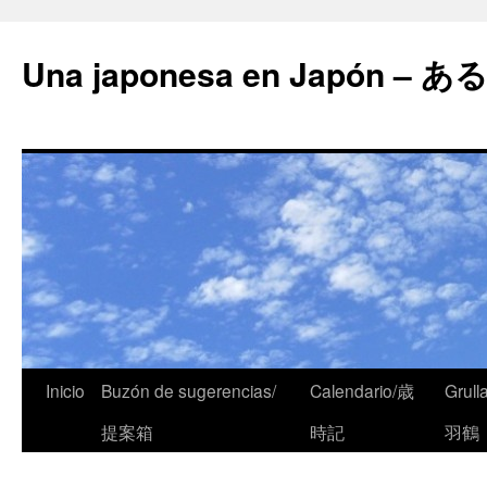
Una japonesa en Japón
Inicio
Buzón de sugerencias/
Calendario/歳
Grull
提案箱
時記
羽鶴