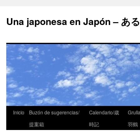
Una japonesa en Japón
Inicio
Buzón de sugerencias/
Calendario/歳
Grull
提案箱
時記
羽鶴