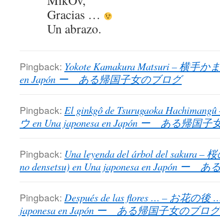
MikOv,
Gracias …
Un abrazo.
Pingback:
Yokote Kamakura Matsuri – 横手か
en Japón ー ある帰国子女のブログ
Pingback:
El ginkgô de Tsurugaoka Hac
ウ en Una japonesa en Japón ー ある帰
Pingback:
Una leyenda del árbol del sakura 
no densetsu) en Una japonesa en Jap
Pingback:
Después de las flores … – お花の後 … 
japonesa en Japón ー ある帰国子女のブログ