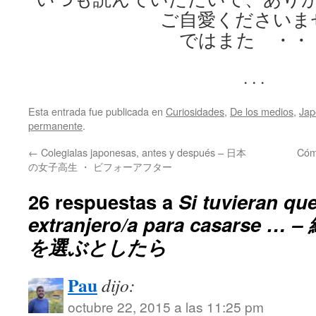
ご自愛くださいま
ではまた ・・
. . .
Esta entrada fue publicada en
Curiosidades
,
De los medios
,
Jap
permanente
.
←
Colegialas japonesas, antes y después – 日本
Cóm
の女子高生 ・ ビフォーアフター
26 respuestas a
Si tuvieran que
extranjero/a para casars
を選ぶとしたら
Pau
dijo:
octubre 22, 2015 a las 11:25 pm