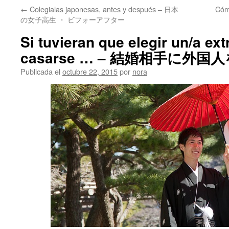
←
Colegialas japonesas, antes y después – 日本
Cóm
の女子高生 ・ ビフォーアフター
Si tuvieran que elegir un/a ext
casarse … – 結婚相手に外
Publicada el
octubre 22, 2015
por
nora