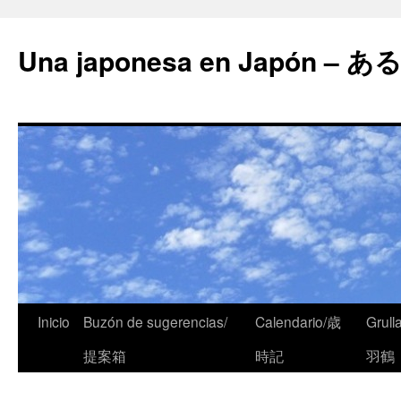
Una japonesa en Japón
Inicio
Buzón de sugerencias/
Calendario/歳
Grull
提案箱
時記
羽鶴