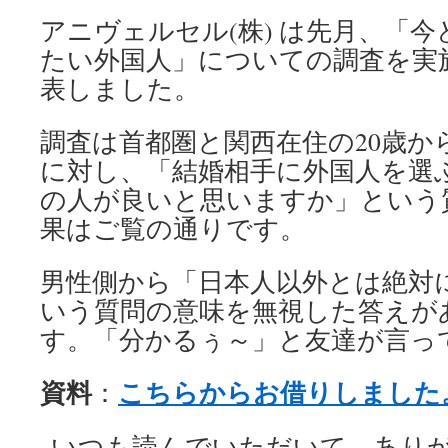
アニヴェルセル(株) は先月、「
たい外国人」についての調査を実
表しました。
調査は首都圏と関西在住の20歳から3
に対し、「結婚相手に外国人を選
の人が良いと思いますか」という
果はご覧の通りです。
男性側から「日本人以外とは絶対
いう質問の意味を無視した答えが
す。「分かるぅ～」と友達が言っ
資料
こちらからお借りしました
：
いつも読んでいただいて、あり