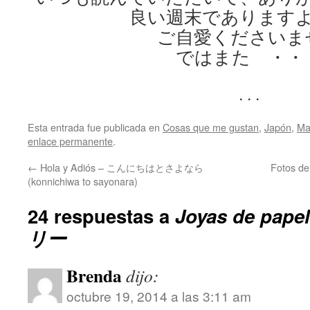
良い週末であります
ご自愛くださいま
ではまた ・・
. . .
Esta entrada fue publicada en
Cosas que me gustan
,
Japón
,
Ma
enlace permanente
.
←
Hola y Adiós – こんにちはとさよなら
Fotos 
(konnichiwa to sayonara)
24 respuestas a
Joyas de pa
リー
Brenda
dijo:
octubre 19, 2014 a las 3:11 am