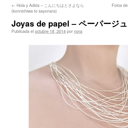
←
Hola y Adiós – こんにちはとさよなら
Fotos 
(konnichiwa to sayonara)
Joyas de papel – ペーパー
Publicada el
octubre 18, 2014
por
nora