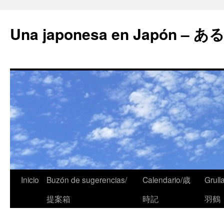
Una japonesa en Japón
Inicio
Buzón de sugerencias/
Calendario/歳
Grull
提案箱
時記
羽鶴