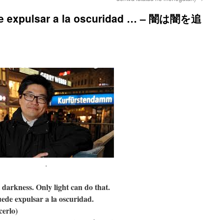
de expulsar a la oscuridad … – 闇は闇を追
.
darkness. Only light can do that.
ede expulsar a la oscuridad.
cerlo)