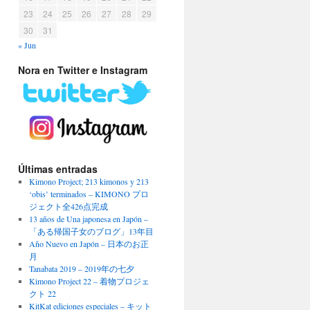
23
24
25
26
27
28
29
30
31
« Jun
Nora en Twitter e Instagram
Últimas entradas
Kimono Project; 213 kimonos y 213
‘obis’ terminados – KIMONO プロ
ジェクト全426点完成
13 años de Una japonesa en Japón –
「ある帰国子女のブログ」13年目
Año Nuevo en Japón – 日本のお正
月
Tanabata 2019 – 2019年の七夕
Kimono Project 22 – 着物プロジェ
クト 22
KitKat ediciones especiales – キット