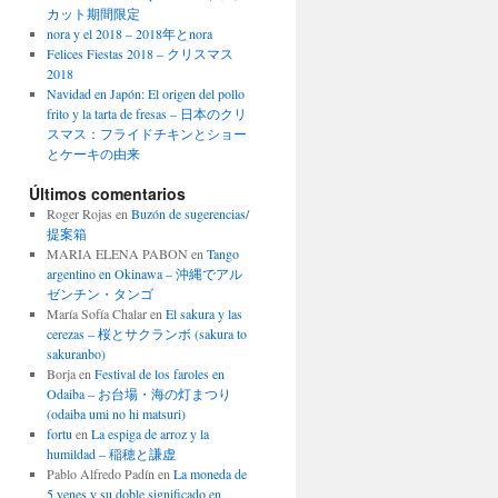
カット期間限定
nora y el 2018 – 2018年とnora
Felices Fiestas 2018 – クリスマス
2018
Navidad en Japón: El origen del pollo
frito y la tarta de fresas – 日本のクリ
スマス：フライドチキンとショー
とケーキの由来
Últimos comentarios
Roger Rojas
en
Buzón de sugerencias/
提案箱
MARIA ELENA PABON
en
Tango
argentino en Okinawa – 沖縄でアル
ゼンチン・タンゴ
María Sofía Chalar
en
El sakura y las
cerezas – 桜とサクランボ (sakura to
sakuranbo)
Borja
en
Festival de los faroles en
Odaiba – お台場・海の灯まつり
(odaiba umi no hi matsuri)
fortu
en
La espiga de arroz y la
humildad – 稲穂と謙虚
Pablo Alfredo Padín
en
La moneda de
5 yenes y su doble significado en