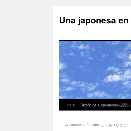
Una japonesa
Inicio
Buzón de sugerencias/提案箱
←
Gracias – 『- 1000 -』 – ありがとう