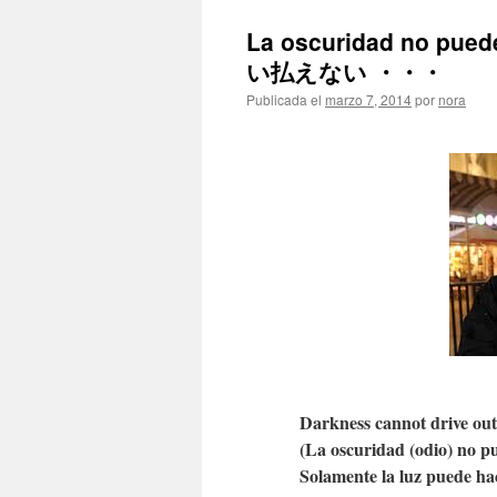
La oscuridad no pue
い払えない ・・・
Publicada el
marzo 7, 2014
por
nora
Darkness cannot drive out 
(La oscuridad (odio) no pu
Solamente la luz puede ha