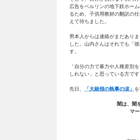
広告をベルリンの地下鉄ホーム
るため、子供用教材の翻訳の仕
えて待ちました。
男本人からは連絡がまだありま
した。山内さんはそれでも「彼
す。
「自分の力で暴力や人種差別を
しれない」と思っている方です
「大統領の執事の涙」
先日、
を
闇は、闇
マー