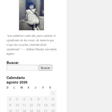
"Las palabras están ahí, para explicar el
significado de las cosas, de manera que
el que las escucha, entienda dicho
significado."
— Aldous Huxley (novelista
inglés)
Buscar
Calendario
agosto 2026
D
L
M
X
J
V
S
1
2
3
4
5
6
7
8
9
10
11
12
13
14
15
16
17
18
19
20
21
22