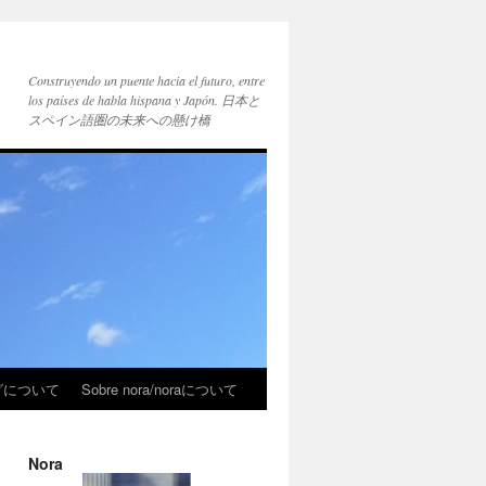
Construyendo un puente hacia el futuro, entre
los países de habla hispana y Japón. 日本と
スペイン語圏の未来への懸け橋
ブログについて
Sobre nora/noraについて
Nora