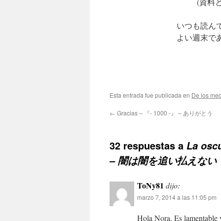
(資料と写
いつも読ん
よい週末で
Esta entrada fue publicada en
De los med
←
Gracias – 『- 1000 -』 – ありがとう
32 respuestas a
La osc
– 闇は闇を追い払えない
ToNy81
dijo:
marzo 7, 2014 a las 11:05 pm
Hola Nora. Es lamentable y