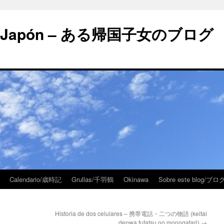
 en Japón – ある帰国子女のブログ
Calendario/歳時記
Grullas/千羽鶴
Okinawa
Sobre este blog/
Historia de dos celulares – 携帯電話・二つの物語 (keitai
denwa futatsu no monogatari)
→