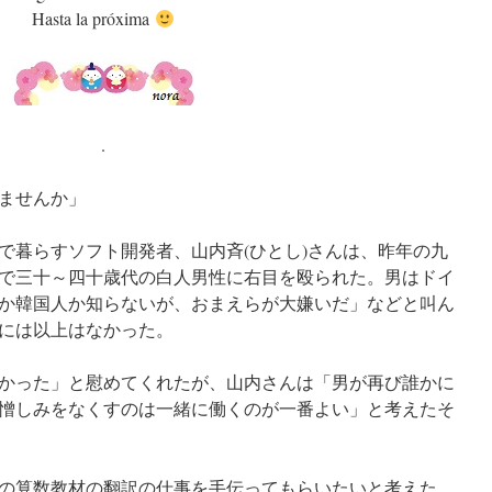
Hasta la próxima
.
ませんか」
で暮らすソフト開発者、山内斉(ひとし)さんは、昨年の九
で三十～四十歳代の白人男性に右目を殴られた。男はドイ
か韓国人か知らないが、おまえらが大嫌いだ」などと叫ん
には以上はなかった。
かった」と慰めてくれたが、山内さんは「男が再び誰かに
憎しみをなくすのは一緒に働くのが一番よい」と考えたそ
の算数教材の翻訳の仕事を手伝ってもらいたいと考えた。