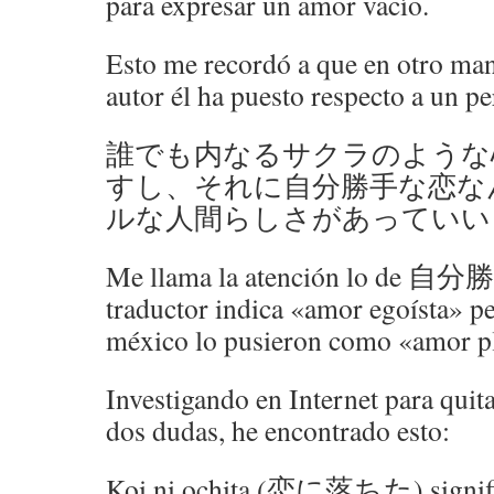
para expresar un amor vacío.
Esto me recordó a que en otro mang
autor él ha puesto respecto a un pe
誰でも内なるサクラのような
すし、それに自分勝手な恋な
ルな人間らしさがあっていい
Me llama la atención lo de 自
traductor indica «amor egoísta» per
méxico lo pusieron como «amor p
Investigando en Internet para quit
dos dudas, he encontrado esto:
Koi ni ochita (恋に落ちた) significa