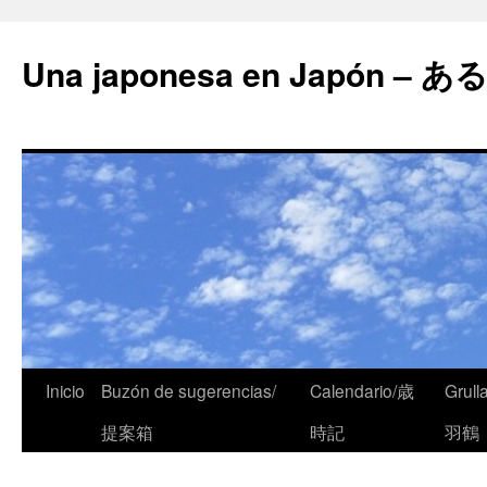
Una japonesa en Japón
Inicio
Buzón de sugerencias/
Calendario/歳
Grull
提案箱
時記
羽鶴