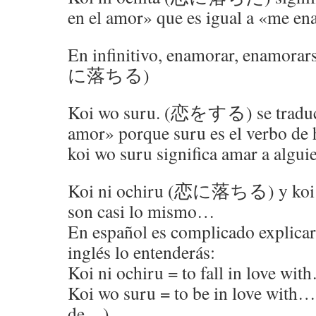
en el amor» que es igual a «me e
En infinitivo, enamorar, enamorar
に落ちる)
Koi wo suru. (恋をする) se traduc
amor» porque suru es el verbo de 
koi wo suru significa amar a algui
Koi ni ochiru (恋に落ちる) y k
son casi lo mismo…
En español es complicado explicar 
inglés lo entenderás:
Koi ni ochiru = to fall in love w
Koi wo suru = to be in love with
de…)