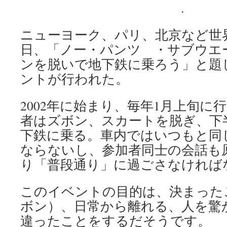
.
ニューヨーク、パリ、北京など世界の
日、「ノー・パンツ ・サブウエ
ンを脱いで地下鉄に乗ろう」と題
ントが行われた。
2002年に始まり、毎年1月上旬に
者はズボン、スカートを脱ぎ、下
下鉄に乗る。車内ではいつもと同
ならないし、参加者同士の会話も
り「普段通り」に過ごさなければ
このイベントの目的は、決まった
ボン）、日常から離れる、人を驚
違ったことをするだそうです。