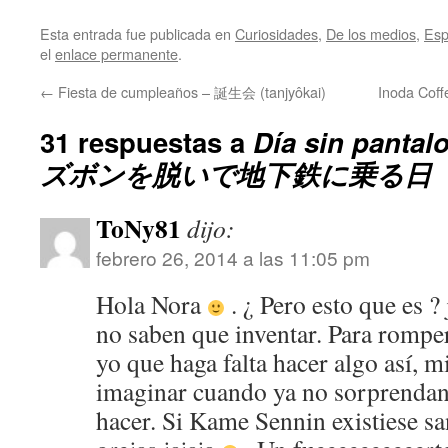
Esta entrada fue publicada en
Curiosidades
,
De los medios
,
Es
el
enlace permanente
.
←
Fiesta de cumpleaños – 誕生会 (tanjyôkai)
Inoda Co
31 respuestas a
Día sin pantal
ズボンを脱いで地下鉄に乗る日
ToNy81
dijo:
febrero 26, 2014 a las 11:05 pm
Hola Nora
. ¿ Pero esto que es ?
no saben que inventar. Para rompe
yo que haga falta hacer algo así, 
imaginar cuando ya no sorprendan
hacer. Si Kame Sennin existiese sa