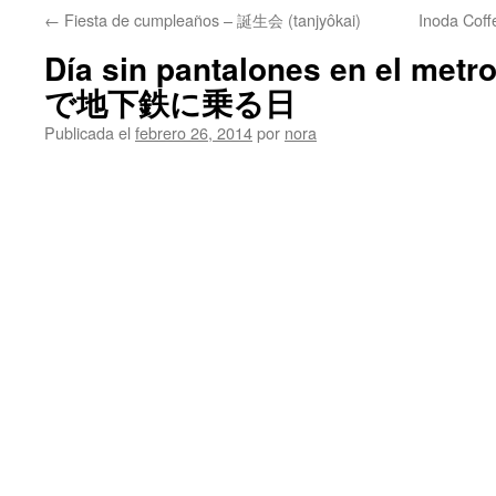
←
Fiesta de cumpleaños – 誕生会 (tanjyôkai)
Inoda Co
Día sin pantalones en el 
で地下鉄に乗る日
Publicada el
febrero 26, 2014
por
nora