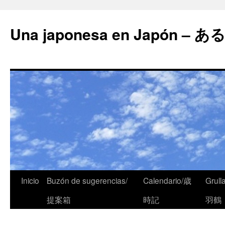
Una japonesa en Japón
Inicio
Buzón de sugerencias/
Calendario/歳
Grull
提案箱
時記
羽鶴