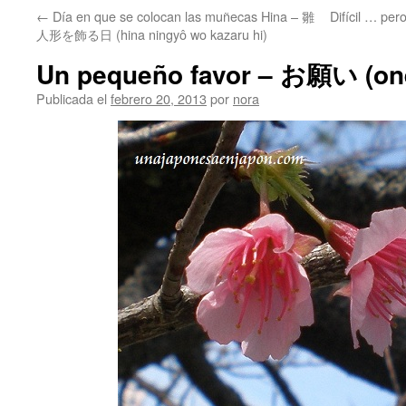
←
Día en que se colocan las muñecas Hina – 雛
Difícil … 
人形を飾る日 (hina ningyô wo kazaru hi)
Un pequeño favor – お願い (on
Publicada el
febrero 20, 2013
por
nora