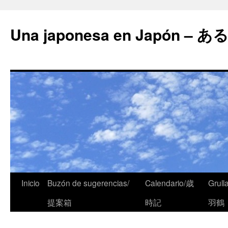
Una japonesa en Japón
Inicio
Buzón de sugerencias/
Calendario/歳
Grull
提案箱
時記
羽鶴