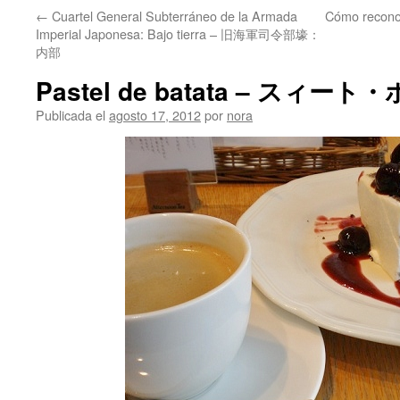
←
Cuartel General Subterráneo de la Armada
Cómo recon
Imperial Japonesa: Bajo tierra – 旧海軍司令部壕：
内部
Pastel de batata – スィート
Publicada el
agosto 17, 2012
por
nora