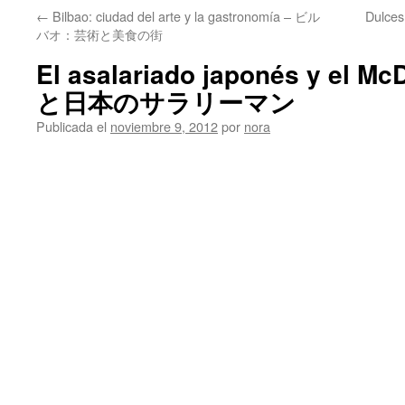
←
Bilbao: ciudad del arte y la gastronomía – ビル
Dulce
バオ：芸術と美食の街
El asalariado japonés y el 
と日本のサラリーマン
Publicada el
noviembre 9, 2012
por
nora