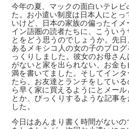
今年の夏、マックの面白いテレビ
た。お小遣い制度は日本人にとっ
いけど、日本の家族の偏ったイメ
イン語圏の読者たちに、こういう
とをどう思うのでしょうか。先日
あるメキシコ人の女の子のブログ
っくりしました。彼女のお母さん
がないと家を出られない、お金も
満を書いてました。そしてインタ
たら、お友達とランチをしている
ら早く家に買えるようにとメール
とか、びっくりするような記事を
した。
今日はあんまり書く時間がないの