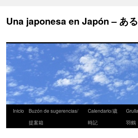
Una japonesa en Japón
Inicio
Buzón de sugerencias/
Calendario/歳
Grull
提案箱
時記
羽鶴