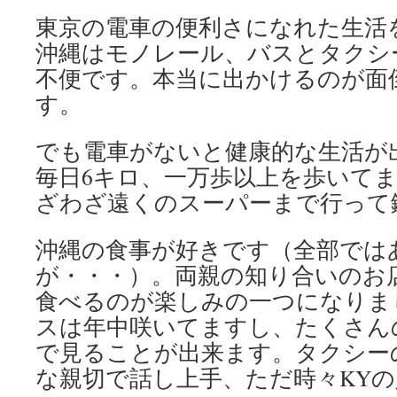
東京の電車の便利さになれた生活
沖縄はモノレール、バスとタクシ
不便です。本当に出かけるのが面
す。
でも電車がないと健康的な生活が
毎日6キロ、一万歩以上を歩いて
ざわざ遠くのスーパーまで行って鍛え
沖縄の食事が好きです（全部では
が・・・）。両親の知り合いのお
食べるのが楽しみの一つになりま
スは年中咲いてますし、たくさん
で見ることが出来ます。タクシー
な親切で話し上手、ただ時々KYの人が