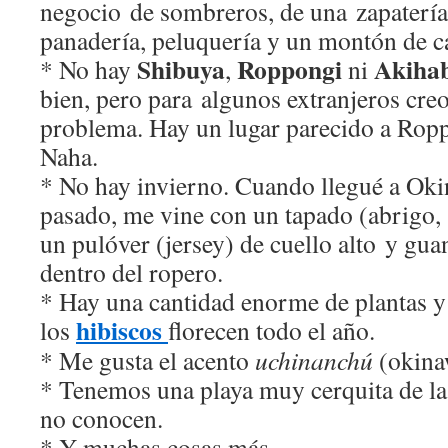
negocio de sombreros, de una zapatería, f
panadería, peluquería y un montón de ca
Shibuya
Roppongi
Akiha
* No hay
,
ni
bien, pero para algunos extranjeros cre
problema. Hay un lugar parecido a Ropp
Naha.
* No hay invierno. Cuando llegué a Ok
pasado, me vine con un tapado (abrigo,
un pulóver (jersey) de cuello alto y gua
dentro del ropero.
* Hay una cantidad enorme de plantas y 
hibiscos
los
florecen todo el año.
* Me gusta el acento
uchinanchú
(okina
* Tenemos una playa muy cerquita de la 
no conocen.
* Y muchas cosas más.