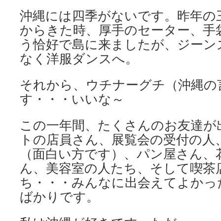
沖縄には四季がないです。昨年の
からきた時、厚手のセーター、手
う恰好で島に来ましたが、ジーン
なく洋服ダンスへ。
それから、ウチナーグチ（沖縄の
す・・・いいな～
この一年間、たくさんのお友達が
トの店員さん、展覧会の受付の人
（面白い方です）、パン屋さん、
ん、美容室の人たち、そして喫茶
ち・・・みんなに出会えてよかっ
ばかりです。