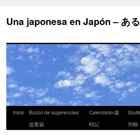
Una japonesa en Japón
Inicio
Buzón de sugerencias/
Calendario/歳
Grull
提案箱
時記
羽鶴