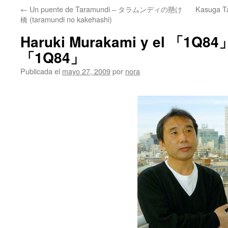
←
Un puente de Taramundi – タラムンディの懸け
Kasuga Ta
橋 (taramundi no kakehashi)
Haruki Murakami y el 「1Q
「1Q84」
Publicada el
mayo 27, 2009
por
nora