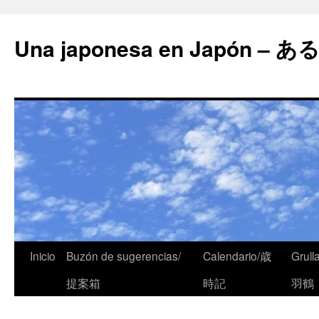
Una japonesa en Japón
Inicio
Buzón de sugerencias/
Calendario/歳
Grull
提案箱
時記
羽鶴