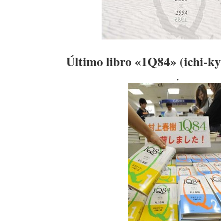
Último libro «1Q84» (ichi-k
.