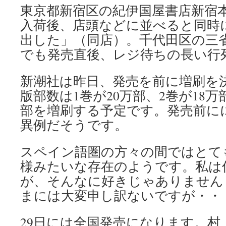
東京都新宿区の紀伊国屋書店新宿
入荷後、店頭などに並べると同時
出した」（同店）。千代田区の三
でも発売直後、レジ待ちの長い行
新潮社は昨日、発売を前に増刷を
版部数は1巻が20万部、2巻が18
部を増刷する予定です。発売前に
異例だそうです。
スペイン語圏の方々の間ではとて
様みたいな存在のようです。私は
が、そんなに好きじゃありません
まには大変申し訳ないですが・・
29日には全国発売になります。