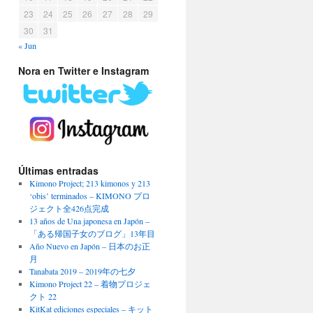
23
24
25
26
27
28
29
30
31
« Jun
Nora en Twitter e Instagram
Últimas entradas
Kimono Project; 213 kimonos y 213
‘obis’ terminados – KIMONO プロ
ジェクト全426点完成
13 años de Una japonesa en Japón –
「ある帰国子女のブログ」13年目
Año Nuevo en Japón – 日本のお正
月
Tanabata 2019 – 2019年の七夕
Kimono Project 22 – 着物プロジェ
クト 22
KitKat ediciones especiales – キット