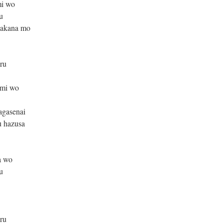
mi wo
u
sakana mo
iru
umi wo
agasenai
u hazusa
a wo
u
iru