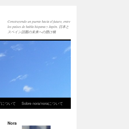
Construyendo un puente hacia el futuro, entre
los países de habla hispana y Japón. 日本と
スペイン語圏の未来への懸け橋
ブログについて
Sobre nora/noraについて
Nora