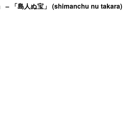
ño」 – 「島人ぬ宝」 (shimanchu nu takara)