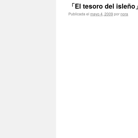
「El tesoro del isle
Publicada el
mayo 4, 2009
por
nora