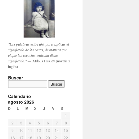
"Las palabras están ahí, para explicar el
significado de las cosas, de manera que
el que las escucha, entienda dicho
significado."
— Aldous Huxley (novelista
inglés)
Buscar
Calendario
agosto 2026
D
L
M
X
J
V
S
1
2
3
4
5
6
7
8
9
10
11
12
13
14
15
16
17
18
19
20
21
22