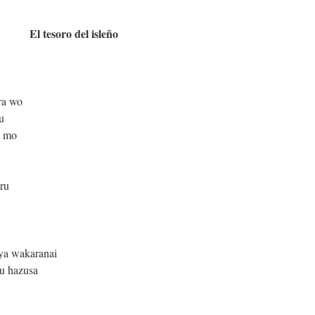
El tesoro del isleño
ra wo
u
o mo
iru
jya wakaranai
ru hazusa