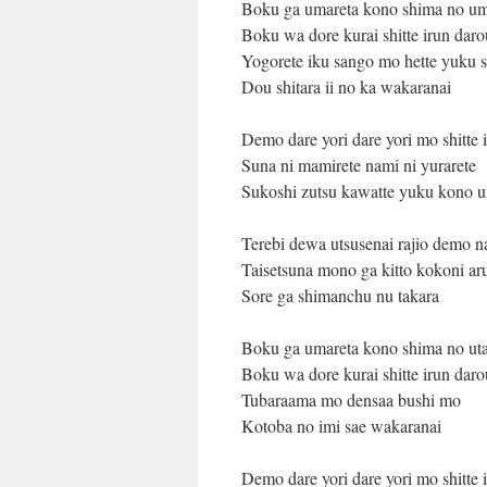
Boku ga umareta kono shima no u
Boku wa dore kurai shitte irun daro
Yogorete iku sango mo hette yuku 
Dou shitara ii no ka wakaranai
Demo dare yori dare yori mo shitte 
Suna ni mamirete nami ni yurarete
Sukoshi zutsu kawatte yuku kono 
Terebi dewa utsusenai rajio demo n
Taisetsuna mono ga kitto kokoni ar
Sore ga shimanchu nu takara
Boku ga umareta kono shima no ut
Boku wa dore kurai shitte irun daro
Tubaraama mo densaa bushi mo
Kotoba no imi sae wakaranai
Demo dare yori dare yori mo shitte 