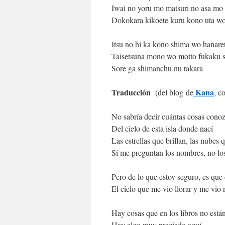
Iwai no yoru mo matsuri no asa mo
Dokokara kikoete kuru kono uta w
Itsu no hi ka kono shima wo hanare
Taisetsuna mono wo motto fukaku shi
Sore ga shimanchu nu takara
Traducción
Kana
(del blog de
, c
No sabría decir cuántas cosas cono
Del cielo de esta isla donde nací
Las estrellas que brillan, las nubes 
Si me preguntan los nombres, no lo
Pero de lo que estoy seguro, es qu
El cielo que me vio llorar y me vio r
Hay cosas que en los libros no están
Hay algo muy preciado aquí