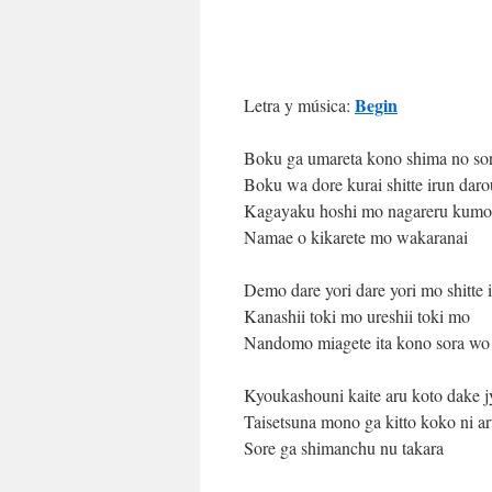
Begin
Letra y música:
Boku ga umareta kono shima no so
Boku wa dore kurai shitte irun daro
Kagayaku hoshi mo nagareru kum
Namae o kikarete mo wakaranai
Demo dare yori dare yori mo shitte 
Kanashii toki mo ureshii toki mo
Nandomo miagete ita kono sora wo
Kyoukashouni kaite aru koto dake 
Taisetsuna mono ga kitto koko ni a
Sore ga shimanchu nu takara