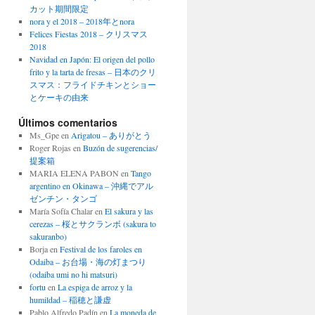
カット期間限定
nora y el 2018 – 2018年とnora
Felices Fiestas 2018 – クリスマス
2018
Navidad en Japón: El origen del pollo
frito y la tarta de fresas – 日本のクリ
スマス：フライドチキンとショー
とケーキの由来
Últimos comentarios
Ms_Gpe
en
Arigatou – ありがとう
Roger Rojas
en
Buzón de sugerencias/
提案箱
MARIA ELENA PABON
en
Tango
argentino en Okinawa – 沖縄でアル
ゼンチン・タンゴ
María Sofía Chalar
en
El sakura y las
cerezas – 桜とサクランボ (sakura to
sakuranbo)
Borja
en
Festival de los faroles en
Odaiba – お台場・海の灯まつり
(odaiba umi no hi matsuri)
fortu
en
La espiga de arroz y la
humildad – 稲穂と謙虚
Pablo Alfredo Padín
en
La moneda de