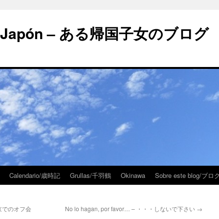
 en Japón – ある帰国子女のブログ
Calendario/歳時記
Grullas/千羽鶴
Okinawa
Sobre este blog/
– 東京でのオフ会
No lo hagan, por favor… – ・・・しないで下さい
→