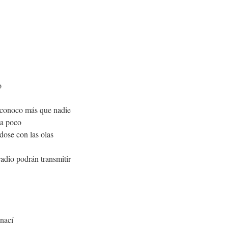
o
e conoco más que nadie
 a poco
ose con las olas
radio podrán transmitir
 nací