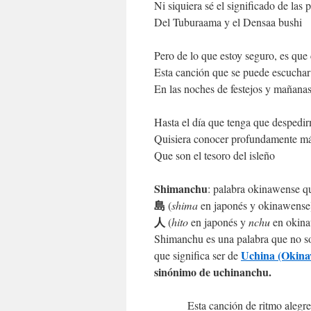
Ni siquiera sé el significado de las 
Del Tuburaama y el Densaa bushi
Pero de lo que estoy seguro, es qu
Esta canción que se puede escuchar
En las noches de festejos y mañanas 
Hasta el día que tenga que despedirm
Quisiera conocer profundamente má
Que son el tesoro del isleño
Shimanchu
: palabra okinawense que
島
(
shima
en japonés y okinawense)
人
(
hito
en japonés y
nchu
en okina
Shimanchu es una palabra que no sol
Uchina (Okin
que significa ser de
sinónimo de uchinanchu.
Esta canción de ritmo alegre, 