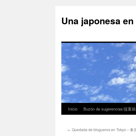
Una japonesa
Inicio
Buzón de sugerencias/提案箱
←
Quedada de blogueros en Tokyo 