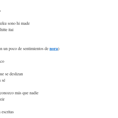
o
teku sono hi made
tte itai
nora
on un poco de sentimientos de
)
zco
que se deslizan
s sé
e conozco más que nadie
eir
 escritas