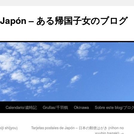
 en Japón – ある帰国子女のブログ
Calendario/歳時記
Grullas/千羽鶴
Okinawa
Sobre este blog/
i shijyou)
Tarjetas postales de Japón – 日本の郵便はがき (nihon no
yuubin hagaki)
→