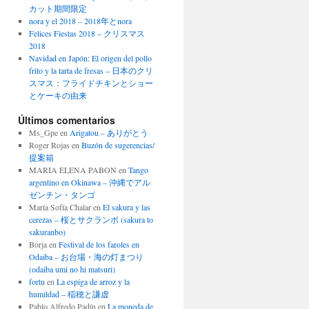
カット期間限定
nora y el 2018 – 2018年とnora
Felices Fiestas 2018 – クリスマス
2018
Navidad en Japón: El origen del pollo
frito y la tarta de fresas – 日本のクリ
スマス：フライドチキンとショー
とケーキの由来
Últimos comentarios
Ms_Gpe
en
Arigatou – ありがとう
Roger Rojas
en
Buzón de sugerencias/
提案箱
MARIA ELENA PABON
en
Tango
argentino en Okinawa – 沖縄でアル
ゼンチン・タンゴ
María Sofía Chalar
en
El sakura y las
cerezas – 桜とサクランボ (sakura to
sakuranbo)
Borja
en
Festival de los faroles en
Odaiba – お台場・海の灯まつり
(odaiba umi no hi matsuri)
fortu
en
La espiga de arroz y la
humildad – 稲穂と謙虚
Pablo Alfredo Padín
en
La moneda de