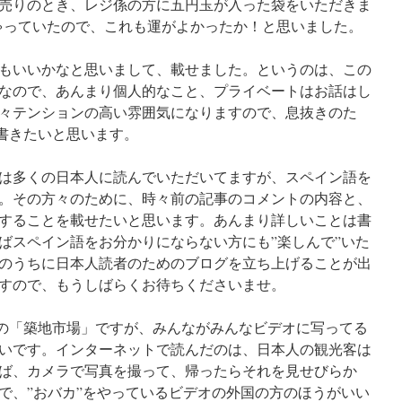
売りのとき、レジ係の方に五円玉が入った袋をいただきま
しゃっていたので、これも運がよかったか！と思いました。
もいいかなと思いまして、載せました。というのは、この
なので、あんまり個人的なこと、プライベートはお話はし
々テンションの高い雰囲気になりますので、息抜きのた
も書きたいと思います。
は多くの日本人に読んでいただいてますが、スペイン語を
。その方々のために、時々前の記事のコメントの内容と、
することを載せたいと思います。あんまり詳しいことは書
ばスペイン語をお分かりにならない方にも”楽しんで”いた
のうちに日本人読者のためのブログを立ち上げることが出
すので、もうしばらくお待ちくださいませ。
記事の「築地市場」ですが、みんながみんなビデオに写ってる
いです。インターネットで読んだのは、日本人の観光客は
ば、カメラで写真を撮って、帰ったらそれを見せびらか
で、”おバカ”をやっているビデオの外国の方のほうがいい