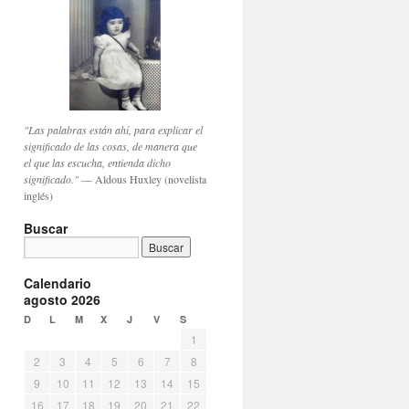
"Las palabras están ahí, para explicar el
significado de las cosas, de manera que
el que las escucha, entienda dicho
significado."
— Aldous Huxley (novelista
inglés)
Buscar
Calendario
agosto 2026
D
L
M
X
J
V
S
1
2
3
4
5
6
7
8
9
10
11
12
13
14
15
16
17
18
19
20
21
22