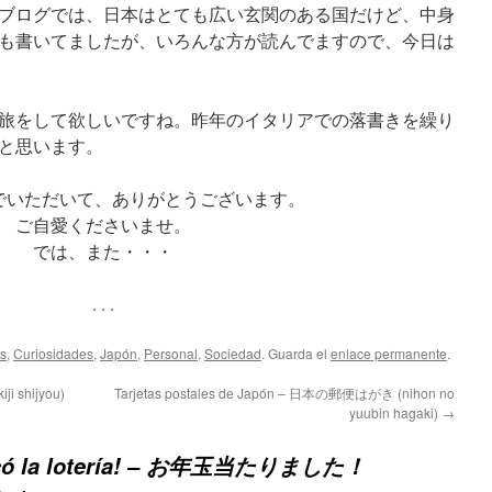
ブログでは、日本はとても広い玄関のある国だけど、中身
も書いてましたが、いろんな方が読んでますので、今日は
旅をして欲しいですね。昨年のイタリアでの落書きを繰り
と思います。
でいただいて、ありがとうございます。
ご自愛くださいませ。
では、また・・・
. . .
s
,
Curiosidades
,
Japón
,
Personal
,
Sociedad
. Guarda el
enlace permanente
.
i shijyou)
Tarjetas postales de Japón – 日本の郵便はがき (nihon no
yuubin hagaki)
→
ocó la lotería! – お年玉当たりました！