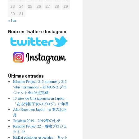
23
24
25
26
27
28
29
30
31
« Jun
Nora en Twitter e Instagram
Últimas entradas
Kimono Project; 213 kimonos y 213
‘obis’ terminados – KIMONO プロ
ジェクト全426点完成
13 años de Una japonesa en Japón –
「ある帰国子女のブログ」13年目
Año Nuevo en Japón – 日本のお正
月
Tanabata 2019 – 2019年の七夕
Kimono Project 22 – 着物プロジェ
クト 22
KitKat ediciones especiales – キット