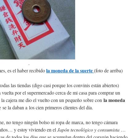
.
la moneda de la suerte
es, es el haber recibido
(foto de arriba)
todas las tiendas (digo casi porque los convinis están abiertos)
una vuelta por el supermercado cerca de mi casa para comprar un
la moneda
a, la cajera me dio el vuelto con un pequeño sobre con
se la daban a los cien primeros clientes del día.
he, no tengo ningún bolso ni ropa de marca, no tengo cámara
 años… y estoy viviendo en el
Japón tecnológico y consumista
…
sas de todos los días que se acumulan dentro del corazón haciendo