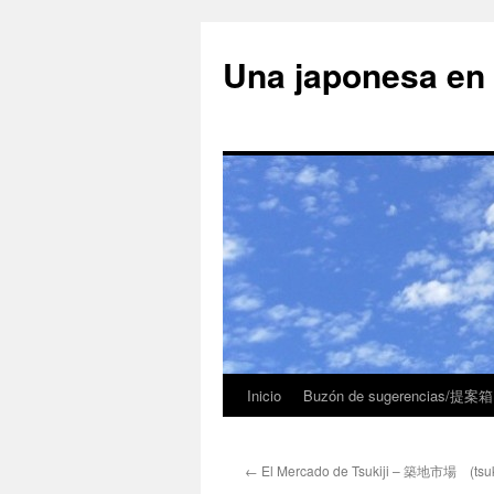
Una japonesa
Inicio
Buzón de sugerencias/提案箱
←
El Mercado de Tsukiji – 築地市場 (tsukij