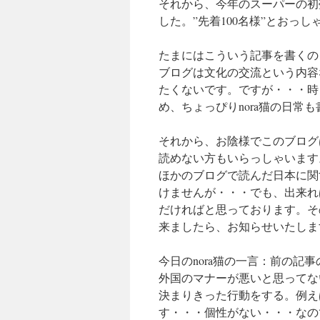
それから、今年のスーパーの初
した。”先着100名様”とおっ
たまにはこういう記事を書くの
ブログは文化の交流という内容
たくないです。ですが・・・時
め、ちょっぴりnora猫の日常
それから、お陰様でこのブログ
読めない方もいらっしゃいます
ほかのブログで読んだ日本に関
けませんが・・・でも、出来れ
だければと思っております。そ
来ましたら、お知らせいたしま
今日のnora猫の一言：前の
外国のマナーが悪いと思ってな
決まりきった行動をする。例え
す・・・個性がない・・・なの