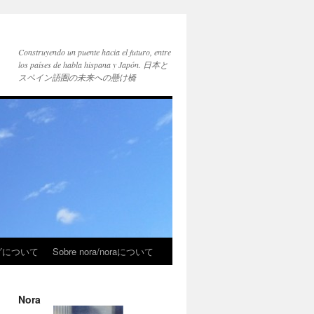
Construyendo un puente hacia el futuro, entre
los países de habla hispana y Japón. 日本と
スペイン語圏の未来への懸け橋
ブログについて
Sobre nora/noraについて
Nora