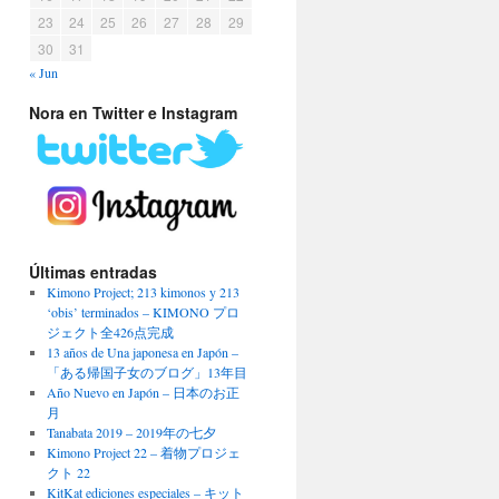
23
24
25
26
27
28
29
30
31
« Jun
Nora en Twitter e Instagram
Últimas entradas
Kimono Project; 213 kimonos y 213
‘obis’ terminados – KIMONO プロ
ジェクト全426点完成
13 años de Una japonesa en Japón –
「ある帰国子女のブログ」13年目
Año Nuevo en Japón – 日本のお正
月
Tanabata 2019 – 2019年の七夕
Kimono Project 22 – 着物プロジェ
クト 22
KitKat ediciones especiales – キット