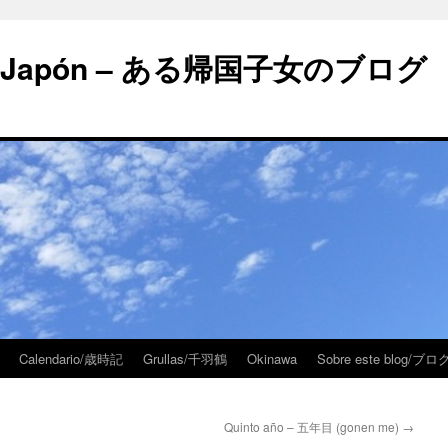
 en Japón – ある帰国子女のブログ
Calendario/歳時記
Grullas/千羽鶴
Okinawa
Sobre este blog/
Quinto año – 五年目 (gonen me)
→