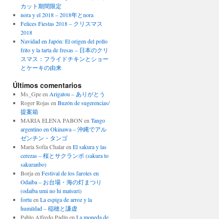
カット期間限定
nora y el 2018 – 2018年とnora
Felices Fiestas 2018 – クリスマス
2018
Navidad en Japón: El origen del pollo
frito y la tarta de fresas – 日本のクリ
スマス：フライドチキンとショー
とケーキの由来
Últimos comentarios
Ms_Gpe
en
Arigatou – ありがとう
Roger Rojas
en
Buzón de sugerencias/
提案箱
MARIA ELENA PABON
en
Tango
argentino en Okinawa – 沖縄でアル
ゼンチン・タンゴ
María Sofía Chalar
en
El sakura y las
cerezas – 桜とサクランボ (sakura to
sakuranbo)
Borja
en
Festival de los faroles en
Odaiba – お台場・海の灯まつり
(odaiba umi no hi matsuri)
fortu
en
La espiga de arroz y la
humildad – 稲穂と謙虚
Pablo Alfredo Padín
en
La moneda de