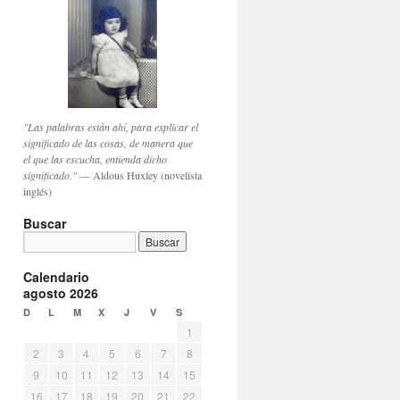
"Las palabras están ahí, para explicar el
significado de las cosas, de manera que
el que las escucha, entienda dicho
significado."
— Aldous Huxley (novelista
inglés)
Buscar
Calendario
agosto 2026
D
L
M
X
J
V
S
1
2
3
4
5
6
7
8
9
10
11
12
13
14
15
16
17
18
19
20
21
22