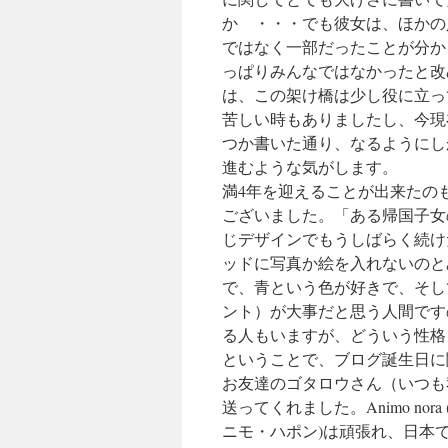
か ・・・でも彼女は、ほかの
ではなく一部だったことが分か
っぱりみんなではなかったと改
は、この架け橋は少し役に立っ
苦しい時もありましたし、今現
つか書いた通り、なるようにし
進むような気がします。
満4年を迎えることが出来たの
ございました。「ある帰国子女
じデザインでもうしばらく続け
ッドに写真か絵を入れないのと
で、青という色が好きで、そし
ント）が大事だと思う人間です
る人もいますが、どういう性格
ということで、ブログ誕生日に
お友達のゴタロウさん（いつも
送ってくれました。Animo nora
ニモ・ハポン)は頑張れ、日本で