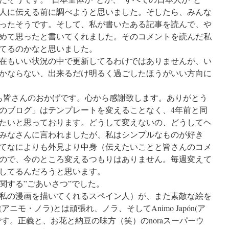
人に伝える前に調べようと思いました。そしたら、みんな
ったそうです。そして、私が書いたある記事を読んで、や
めて思ったと書いてくれました。そのコメントを読んだ私
てるのかなと思いました。
在もいい状況の中で更新してるわけではありませんが、い
かならない、出来るだけ明るく過ごしたほうがいい方向に
も皆さんのおかげです。心から感謝致します。ありがとう
のブログ」はテンプレートを変えることなく、4年前と同
たいと思っております。どうして変えないの、どうしてヘ
みなさんに言われましたが、私はシンプルなものが好き
てなによりも外見より中身（伝えたいことと皆さんのコメ
ので、今のところ変えるつもりはありません。毎週変えて
してるんだろうと思います。
関する”ごあいさつ”でした。
私の漫画を描いてくれるスペイン人）が、また素敵な絵を
 (アニモ・ノラ)とは頑張れ、ノラ、そしてAnimo Japón(ア
す。正義と、お花と納豆の味方（笑）のnoraスーパーウ