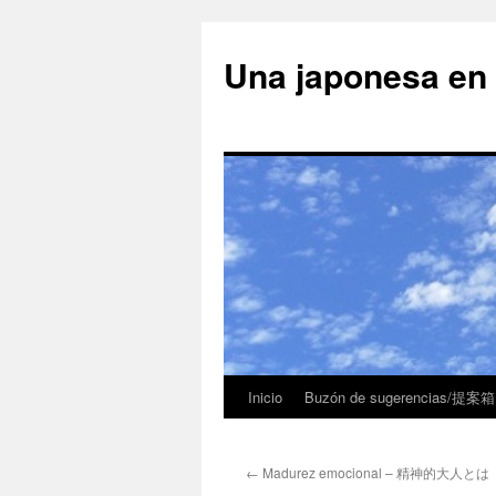
Una japonesa
Inicio
Buzón de sugerencias/提案箱
←
Madurez emocional – 精神的大人とは