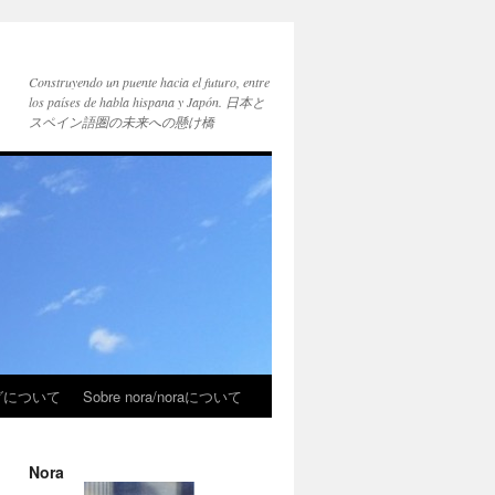
Construyendo un puente hacia el futuro, entre
los países de habla hispana y Japón. 日本と
スペイン語圏の未来への懸け橋
ブログについて
Sobre nora/noraについて
Nora