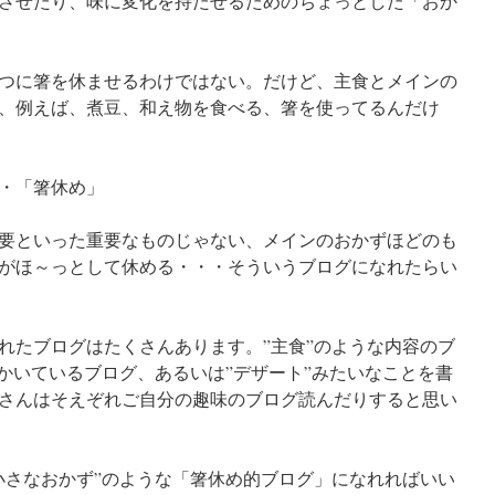
させたり、味に変化を持たせるためのちょっとした「おか
つに箸を休ませるわけではない。だけど、主食とメインの
、例えば、煮豆、和え物を食べる、箸を使ってるんだけ
・「箸休め」
要といった重要なものじゃない、メインのおかずほどのも
がほ～っとして休める・・・そういうブログになれたらい
れたブログはたくさんあります。”主食”のような内容のブ
をかいているブログ、あるいは”デザート”みたいなことを書
さんはそえぞれご自分の趣味のブログ読んだりすると思い
小さなおかず”のような「箸休め的ブログ」になれればいい