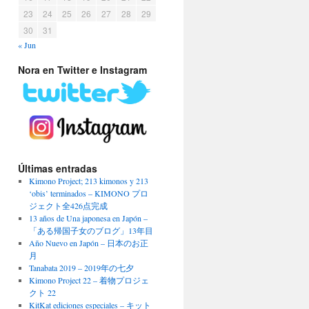
23
24
25
26
27
28
29
30
31
« Jun
Nora en Twitter e Instagram
Últimas entradas
Kimono Project; 213 kimonos y 213
‘obis’ terminados – KIMONO プロ
ジェクト全426点完成
13 años de Una japonesa en Japón –
「ある帰国子女のブログ」13年目
Año Nuevo en Japón – 日本のお正
月
Tanabata 2019 – 2019年の七夕
Kimono Project 22 – 着物プロジェ
クト 22
KitKat ediciones especiales – キット