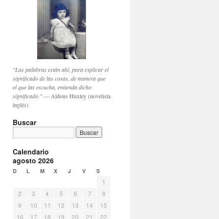
"Las palabras están ahí, para explicar el
significado de las cosas, de manera que
el que las escucha, entienda dicho
significado."
— Aldous Huxley (novelista
inglés)
Buscar
Calendario
agosto 2026
D
L
M
X
J
V
S
1
2
3
4
5
6
7
8
9
10
11
12
13
14
15
16
17
18
19
20
21
22