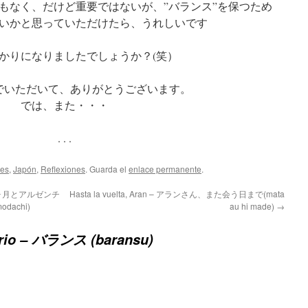
もなく、だけど重要ではないが、”バランス”を保つため
いかと思っていただけたら、うれしいです
かりになりましたでしょうか？(笑）
でいただいて、ありがとうございます。
では、また・・・
. . .
des
,
Japón
,
Reflexiones
. Guarda el
enlace permanente
.
o – 六ヶ月とアルゼンチ
Hasta la vuelta, Aran – アランさん、また会う日まで(mata
modachi)
au hi made)
→
brio – バランス (baransu)