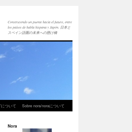
Construyendo un puente hacia el futuro, entre
los países de habla hispana y Japón. 日本と
スペイン語圏の未来への懸け橋
ブログについて
Sobre nora/noraについて
Nora