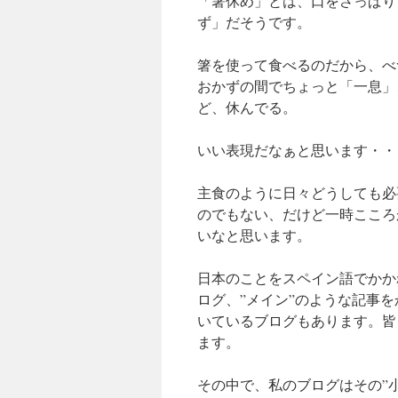
「箸休め」とは、口をさっぱり
ず」だそうです。
箸を使って食べるのだから、べ
おかずの間でちょっと「一息」
ど、休んでる。
いい表現だなぁと思います・・
主食のように日々どうしても必
のでもない、だけど一時こころ
いなと思います。
日本のことをスペイン語でかか
ログ、”メイン”のような記事
いているブログもあります。皆
ます。
その中で、私のブログはその”