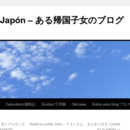
 en Japón – ある帰国子女のブログ
Calendario/歳時記
Grullas/千羽鶴
Okinawa
Sobre este blog/
o – 六ヶ月とアルゼンチ
Hasta la vuelta, Aran – アランさん、また会う日まで(mata
modachi)
au hi made)
→