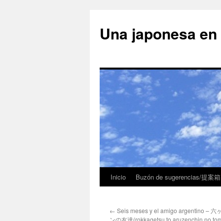
Una japonesa
Inicio
Buzón de sugerencias/提案箱
←
Seis meses y el amigo argentin
ンの友達(rokkagetsu to aruzenchin no to