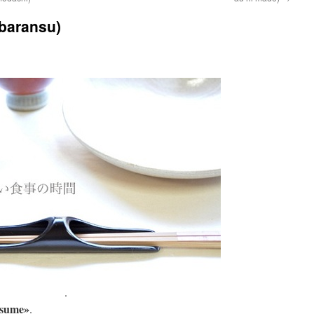
baransu)
.
asume»
.