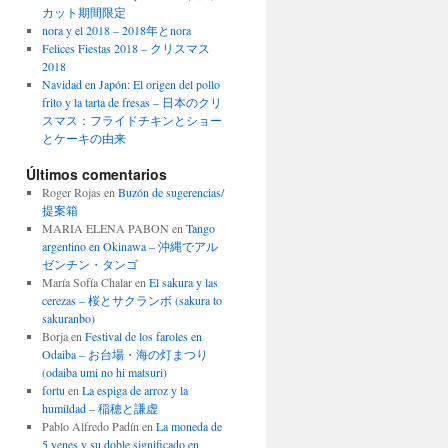
カット期間限定
nora y el 2018 – 2018年とnora
Felices Fiestas 2018 – クリスマス
2018
Navidad en Japón: El origen del pollo
frito y la tarta de fresas – 日本のクリ
スマス：フライドチキンとショー
とケーキの由来
Últimos comentarios
Roger Rojas
en
Buzón de sugerencias/
提案箱
MARIA ELENA PABON
en
Tango
argentino en Okinawa – 沖縄でアル
ゼンチン・タンゴ
María Sofía Chalar
en
El sakura y las
cerezas – 桜とサクランボ (sakura to
sakuranbo)
Borja
en
Festival de los faroles en
Odaiba – お台場・海の灯まつり
(odaiba umi no hi matsuri)
fortu
en
La espiga de arroz y la
humildad – 稲穂と謙虚
Pablo Alfredo Padín
en
La moneda de
5 yenes y su doble significado en