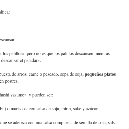
ifica:
escansar
r los palillos», pero no es que los palillos descansen mientras
descansar el paladar».
, pequeños platos
uesta de arroz, carne o pescado, sopa de soja
én postres.
«hashi yasume», y pueden ser:
u) o mariscos, con salsa de soja, mirin, sake y azúcar.
 que se adereza con una salsa compuesta de semilla de soja, salsa