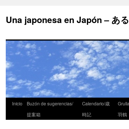
Una japonesa en Japón
Inicio
Buzón de sugerencias/
Calendario/歳
Grull
提案箱
時記
羽鶴