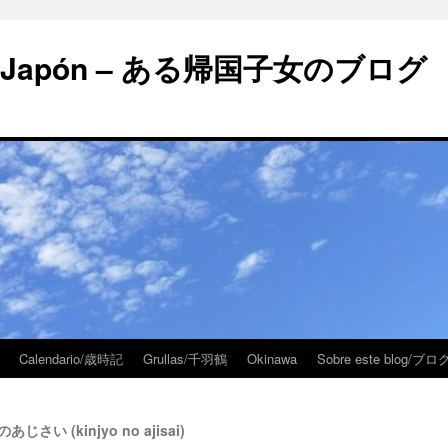
 en Japón – ある帰国子女のブログ
Calendario/歳時記
Grullas/千羽鶴
Okinawa
Sobre este blog/
所のあじさい (kinjyo no ajisai)