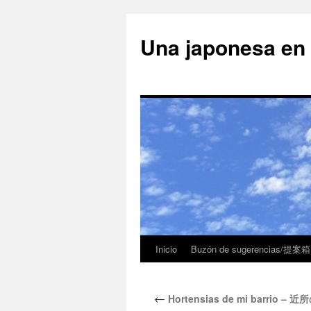
Una japonesa
Inicio
Buzón de sugerencias/提案箱
←
Hortensias de mi barrio – 近