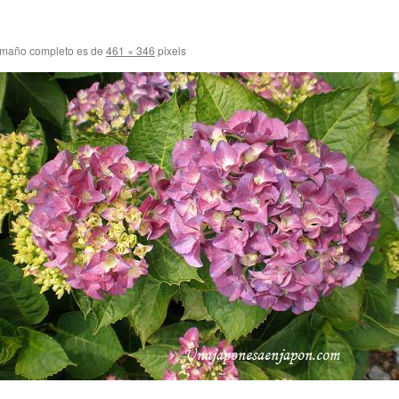
amaño completo es de
461 × 346
pixels