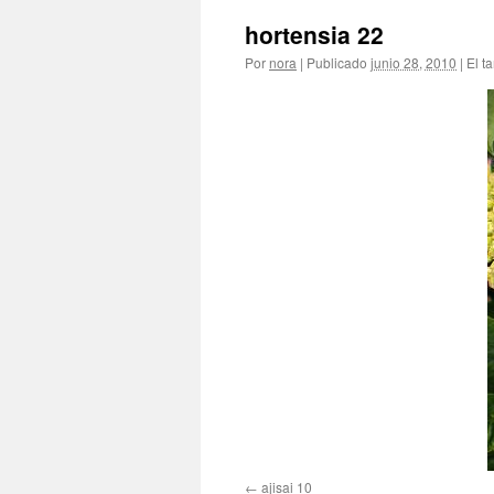
hortensia 22
Por
nora
|
Publicado
junio 28, 2010
|
El t
ajisai 10