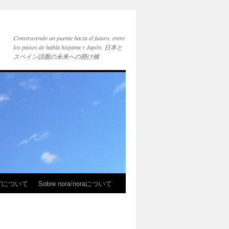
Construyendo un puente hacia el futuro, entre
los países de habla hispana y Japón. 日本と
スペイン語圏の未来への懸け橋
ブログについて
Sobre nora/noraについて