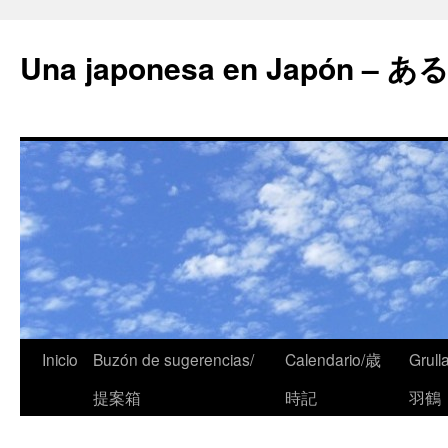
Una japonesa en Japón
Inicio
Buzón de sugerencias/
Calendario/歳
Grull
提案箱
時記
羽鶴