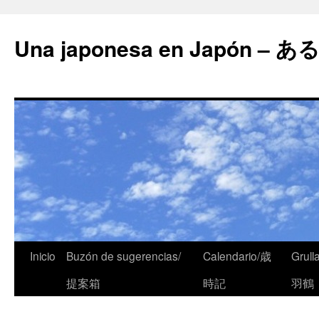
Una japonesa en Japón
Inicio
Buzón de sugerencias/
Calendario/歳
Grull
提案箱
時記
羽鶴