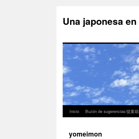
Una japonesa
Inicio
Buzón de sugerencias/提案箱
yomeimon