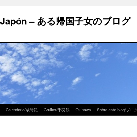
 en Japón – ある帰国子女のブログ
Calendario/歳時記
Grullas/千羽鶴
Okinawa
Sobre este blog/