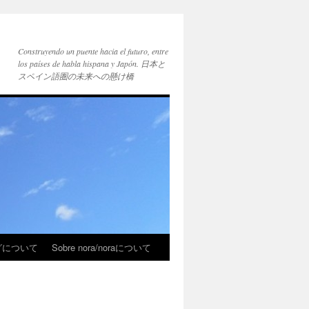
Construyendo un puente hacia el futuro, entre
los países de habla hispana y Japón. 日本と
スペイン語圏の未来への懸け橋
ブログについて
Sobre nora/noraについて