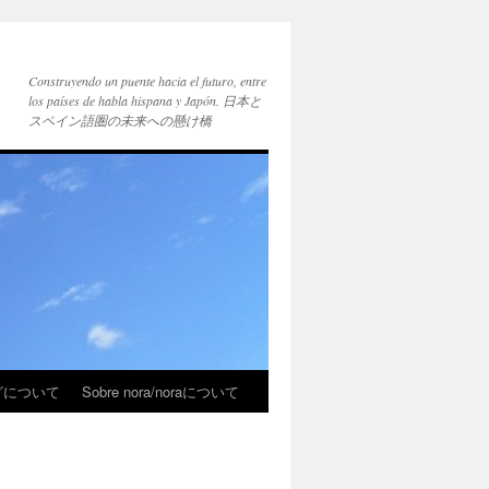
Construyendo un puente hacia el futuro, entre
los países de habla hispana y Japón. 日本と
スペイン語圏の未来への懸け橋
ブログについて
Sobre nora/noraについて