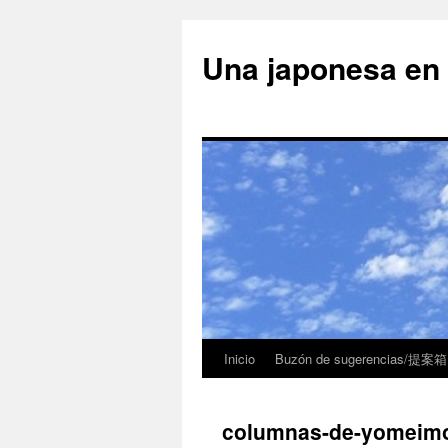
Una japonesa
Inicio
Buzón de sugerencias/提案箱
columnas-de-yomeim