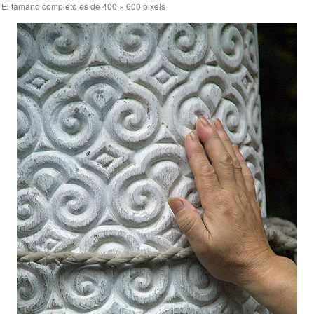
El tamaño completo es de
400 × 600
pixels