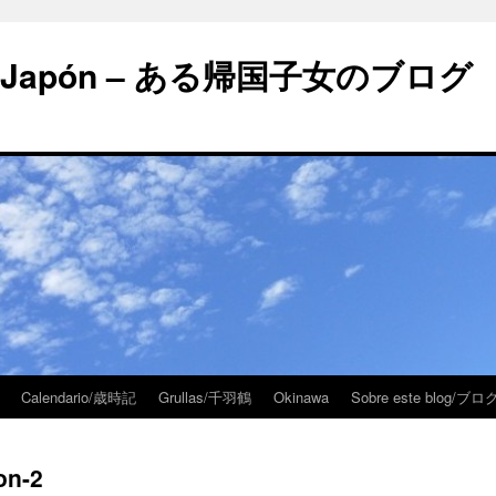
 en Japón – ある帰国子女のブログ
Calendario/歳時記
Grullas/千羽鶴
Okinawa
Sobre este blog/
on-2