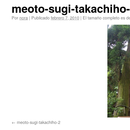
meoto-sugi-takachiho
Por
nora
|
Publicado
febrero 7, 2010
|
El tamaño completo es d
meoto-sugi-takachiho-2