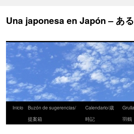
Una japonesa en Japón
Inicio
Buzón de sugerencias/
Calendario/歳
Grull
提案箱
時記
羽鶴