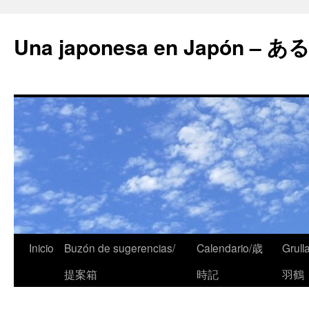
Una japonesa en Japón
Inicio
Buzón de sugerencias/
Calendario/歳
Grull
提案箱
時記
羽鶴