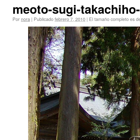
meoto-sugi-takachiho
Por
nora
|
Publicado
febrero 7, 2010
|
El tamaño completo es d