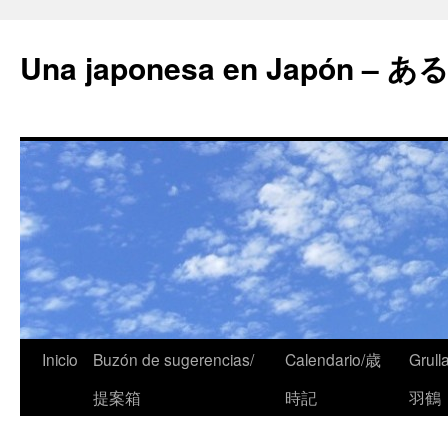
Una japonesa en Japón
Inicio
Buzón de sugerencias/
Calendario/歳
Grull
提案箱
時記
羽鶴