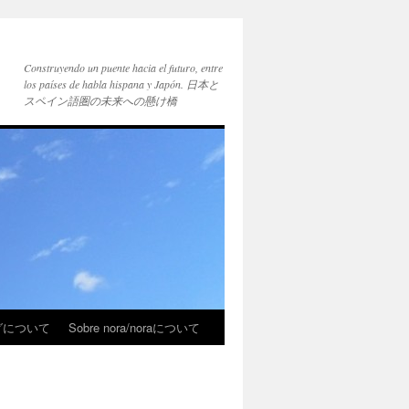
Construyendo un puente hacia el futuro, entre
los países de habla hispana y Japón. 日本と
スペイン語圏の未来への懸け橋
ブログについて
Sobre nora/noraについて