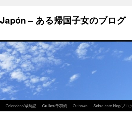
 en Japón – ある帰国子女のブログ
Calendario/歳時記
Grullas/千羽鶴
Okinawa
Sobre este blog/