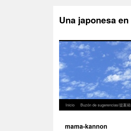
Una japonesa
Inicio
Buzón de sugerencias/提案箱
mama-kannon