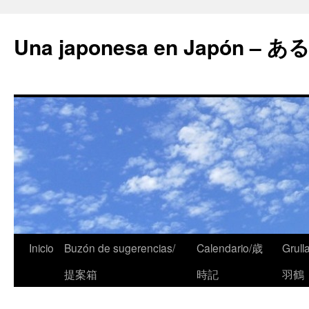
Una japonesa en Japón
Inicio
Buzón de sugerencias/
Calendario/歳
Grull
提案箱
時記
羽鶴