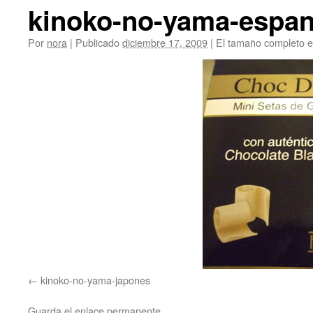
kinoko-no-yama-espan
Por
nora
|
Publicado
diciembre 17, 2009
|
El tamaño completo 
kinoko-no-yama-japones
Guarda el
enlace permanente
.