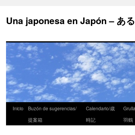
Una japonesa en Japón
Inicio
Buzón de sugerencias/
Calendario/歳
Grull
提案箱
時記
羽鶴