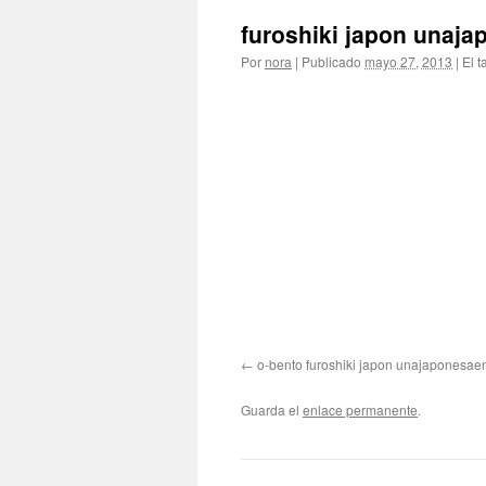
furoshiki japon unaj
Por
nora
|
Publicado
mayo 27, 2013
|
El t
o-bento furoshiki japon unajaponesa
Guarda el
enlace permanente
.