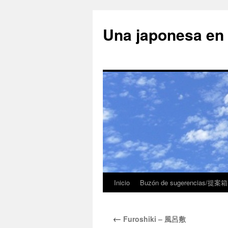
Una japonesa
Inicio
Buzón de sugerencias/提案箱
←
Furoshiki – 風呂敷