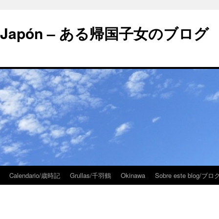
 en Japón – ある帰国子女のブログ
Calendario/歳時記
Grullas/千羽鶴
Okinawa
Sobre este blog/