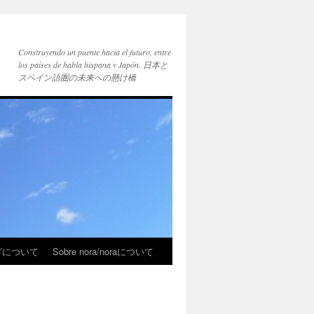
Construyendo un puente hacia el futuro, entre
los países de habla hispana y Japón. 日本と
スペイン語圏の未来への懸け橋
ブログについて
Sobre nora/noraについて