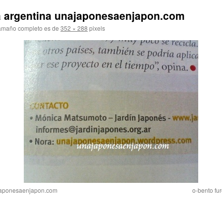
ta argentina unajaponesaenjapon.com
amaño completo es de
352 × 288
pixels
najaponesaenjapon.com
o-bento fu