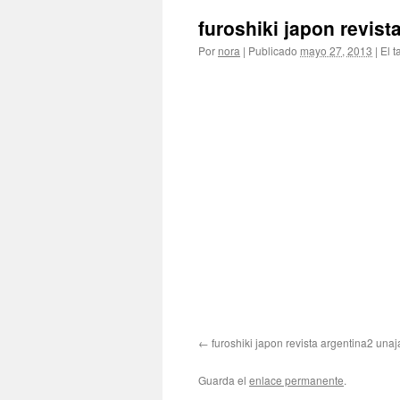
furoshiki japon revis
Por
nora
|
Publicado
mayo 27, 2013
|
El t
furoshiki japon revista argentina2 u
Guarda el
enlace permanente
.