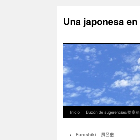
Una japonesa
Inicio
Buzón de sugerencias/提案箱
←
Furoshiki – 風呂敷