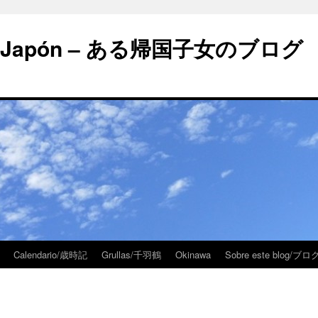
 en Japón – ある帰国子女のブログ
Calendario/歳時記
Grullas/千羽鶴
Okinawa
Sobre este blog/