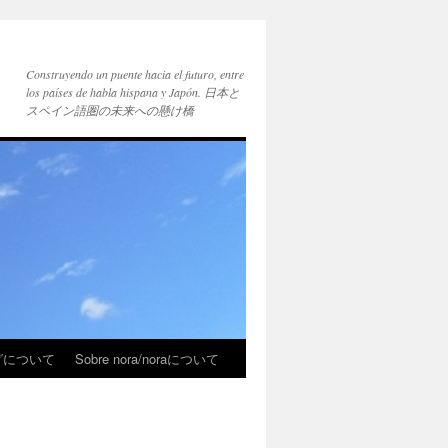
Construyendo un puente hacia el futuro, entre
los países de habla hispana y Japón. 日本と
スペイン語圏の未来への懸け橋
ブログについて
Sobre nora/noraについて