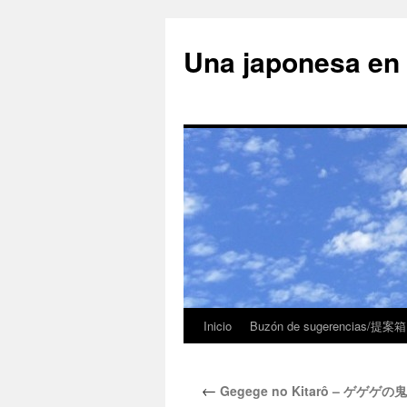
Una japonesa
Inicio
Buzón de sugerencias/提案箱
←
Gegege no Kitarô – ゲゲゲ