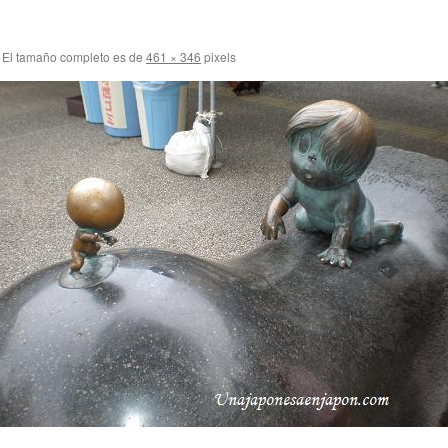
El tamaño completo es de
461 × 346
pixels