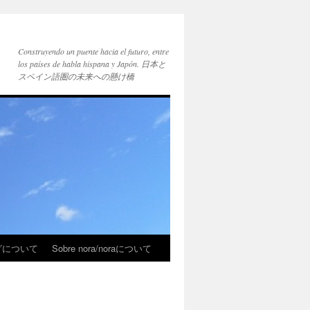
Construyendo un puente hacia el futuro, entre
los países de habla hispana y Japón. 日本と
スペイン語圏の未来への懸け橋
ブログについて
Sobre nora/noraについて