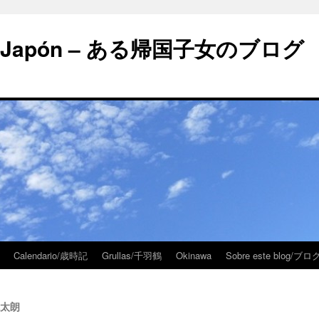
 en Japón – ある帰国子女のブログ
Calendario/歳時記
Grullas/千羽鶴
Okinawa
Sobre este blog/
の鬼太朗