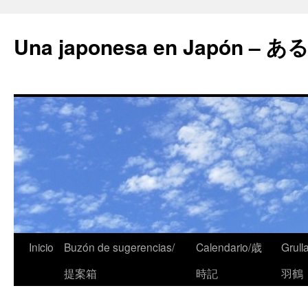
Una japonesa en Japón
Inicio
Buzón de sugerencias/
Calendario/歳
Grull
提案箱
時記
羽鶴