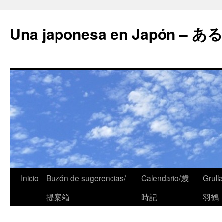
Una japonesa en Japón
Inicio
Buzón de sugerencias/
Calendario/歳
Grull
提案箱
時記
羽鶴