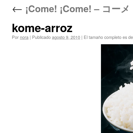
←
¡Come! ¡Come! – コ
kome-arroz
Por
nora
|
Publicado
agosto 9, 2010
|
El tamaño completo es d