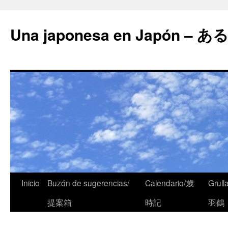
Una japonesa en Japón
Inicio
Buzón de sugerencias/
Calendario/歳
Grull
提案箱
時記
羽鶴