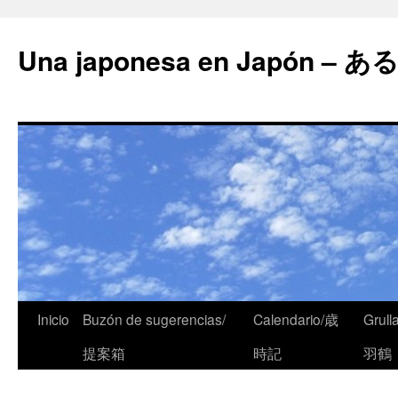
Una japonesa en Japón
Inicio
Buzón de sugerencias/
Calendario/歳
Grull
提案箱
時記
羽鶴