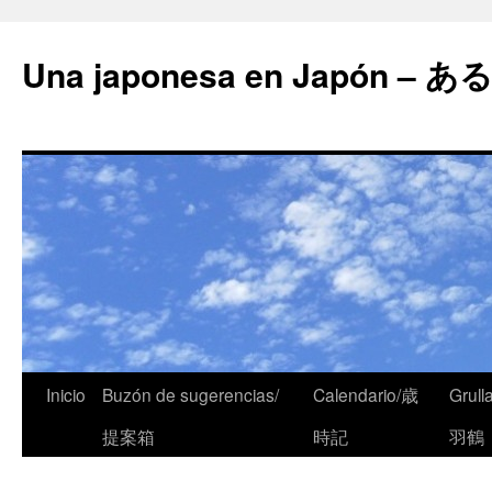
Una japonesa en Japón
Inicio
Buzón de sugerencias/
Calendario/歳
Grull
提案箱
時記
羽鶴