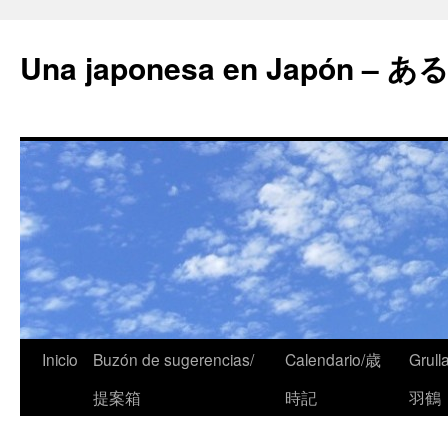
Una japonesa en Japón
Inicio
Buzón de sugerencias/
Calendario/歳
Grull
提案箱
時記
羽鶴