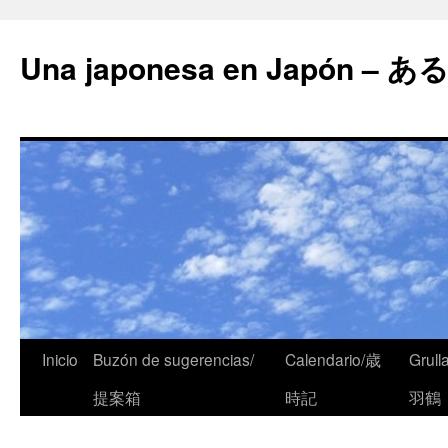
Una japonesa en Japón
Inicio
Buzón de sugerencias/
Calendario/歳
Grull
提案箱
時記
羽鶴