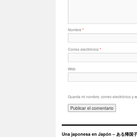
Nombre
*
Correo electrónico
*
Web
Guarda mi nombre, correo electrónico y 
Una japonesa en Japón – ある