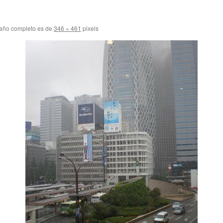
año completo es de
346 × 461
pixels