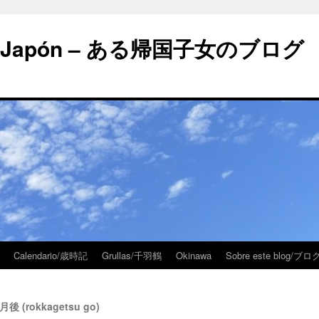
 en Japón – ある帰国子女のブログ
Calendario/歳時記
Grullas/千羽鶴
Okinawa
Sobre este blog/
月後 (rokkagetsu go)