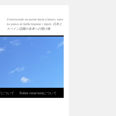
Construyendo un puente hacia el futuro, entre
los países de habla hispana y Japón. 日本と
スペイン語圏の未来への懸け橋
ブログについて
Sobre nora/noraについて