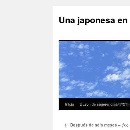
Una japonesa
Inicio
Buzón de sugerencias/提案箱
←
Después de seis meses – 六ヶ