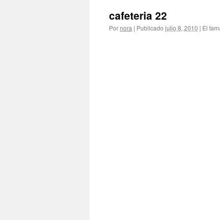
cafeteria 22
Por
nora
|
Publicado
julio 8, 2010
|
El tam