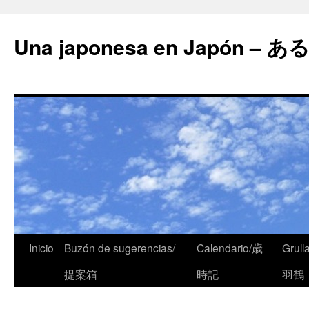
Una japonesa en Japón
Inicio
Buzón de sugerencias/
Calendario/歳
Grull
提案箱
時記
羽鶴