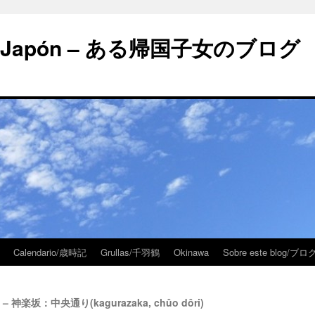
 en Japón – ある帰国子女のブログ
Calendario/歳時記
Grullas/千羽鶴
Okinawa
Sobre este blog/
ipal – 神楽坂：中央通り(kagurazaka, chûo dôri)