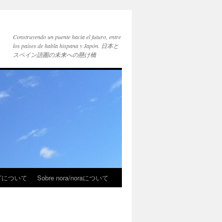
Construyendo un puente hacia el futuro, entre
los países de habla hispana y Japón. 日本と
スペイン語圏の未来への懸け橋
ブログについて
Sobre nora/noraについて