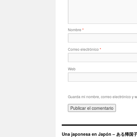
Nombre
*
Correo electrónico
*
Web
Guarda mi nombre, correo electrónico y 
Una japonesa en Japón – ある