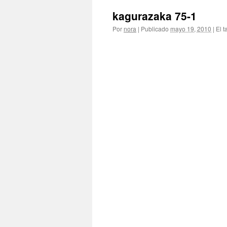
kagurazaka 75-1
Por
nora
|
Publicado
mayo 19, 2010
|
El t