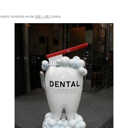
amaño completo es de
346 × 461
pixels