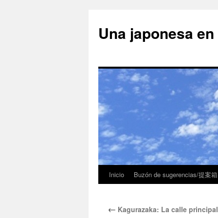
Una japonesa
Inicio
Buzón de sugerencias/提案箱
←
Kagurazaka: La calle princ