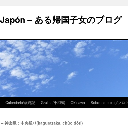
 en Japón – ある帰国子女のブログ
Calendario/歳時記
Grullas/千羽鶴
Okinawa
Sobre este blog/
ipal – 神楽坂：中央通り(kagurazaka, chûo dôri)