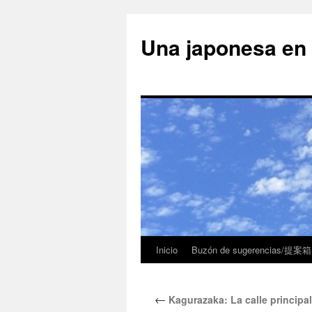
Una japonesa
Inicio
Buzón de sugerencias/提案箱
←
Kagurazaka: La calle princ