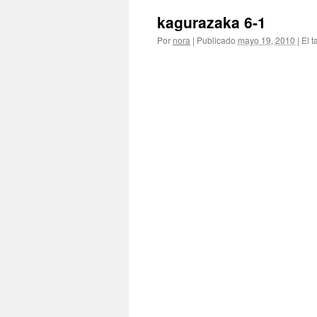
kagurazaka 6-1
Por
nora
|
Publicado
mayo 19, 2010
|
El t