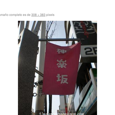
amaño completo es de
308 × 383
pixels