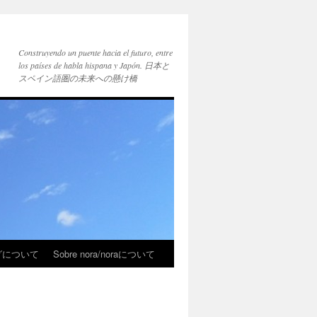
Construyendo un puente hacia el futuro, entre
los países de habla hispana y Japón. 日本と
スペイン語圏の未来への懸け橋
ブログについて
Sobre nora/noraについて