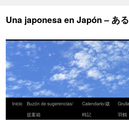
Una japonesa en Japón
Inicio
Buzón de sugerencias/
Calendario/歳
Grull
提案箱
時記
羽鶴