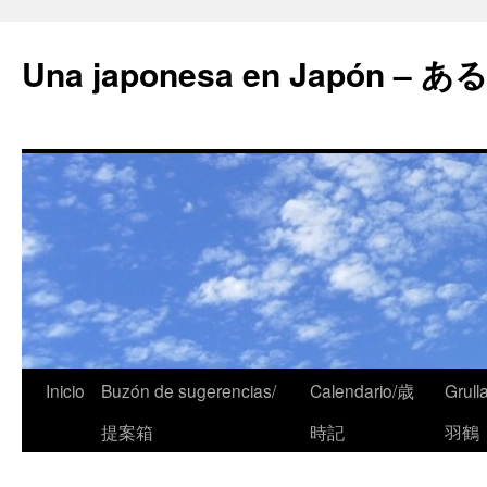
Una japonesa en Japón
Inicio
Buzón de sugerencias/
Calendario/歳
Grull
提案箱
時記
羽鶴