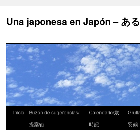
Una japonesa en Japón
Inicio
Buzón de sugerencias/
Calendario/歳
Grull
提案箱
時記
羽鶴