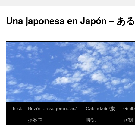
Una japonesa en Japón
Inicio
Buzón de sugerencias/
Calendario/歳
Grull
提案箱
時記
羽鶴